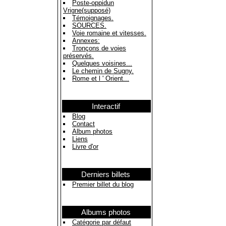
Poste-oppidun
Vrigne(supposé)
Témoignages.
SOURCES.
Voie romaine et vitesses.
Annexes:
Tronçons de voies
préservés.
Quelques voisines...
Le chemin de Sugny.
Rome et l ' Orient...
Interactif
Blog
Contact
Album photos
Liens
Livre d'or
Derniers billets
Premier billet du blog
Albums photos
Catégorie par défaut