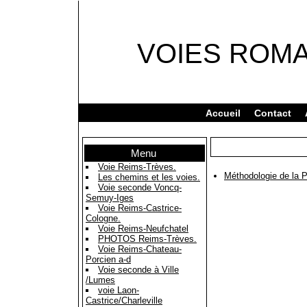
VOIES ROM
Accueil
Contact
Menu
Voie Reims-Trèves.
Méthodologie de la P
Les chemins et les voies.
Voie seconde Voncq-
Semuy-Iges
Voie Reims-Castrice-
Cologne.
Voie Reims-Neufchatel
PHOTOS Reims-Trèves.
Voie Reims-Chateau-
Porcien a-d
Voie seconde à Ville
/Lumes
voie Laon-
Castrice/Charleville