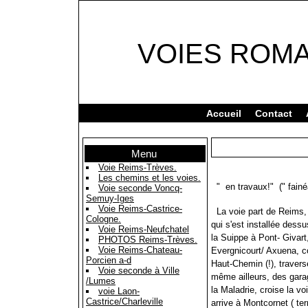
VOIES ROM
Accueil
Contact
Menu
Voie Reims-Trèves.
Les chemins et les voies.
" en travaux!" (" fainéa
Voie seconde Voncq-
Semuy-Iges
Voie Reims-Castrice-
La voie part de Reims, 
Cologne.
qui s'est installée dess
Voie Reims-Neufchatel
la Suippe à Pont- Givart
PHOTOS Reims-Trèves.
Voie Reims-Chateau-
Evergnicourt/ Axuena, co
Porcien a-d
Haut-Chemin (!), travers
Voie seconde à Ville
même ailleurs, des gara
/Lumes
la Maladrie, croise la vo
voie Laon-
Castrice/Charleville
arrive à Montcornet ( ter